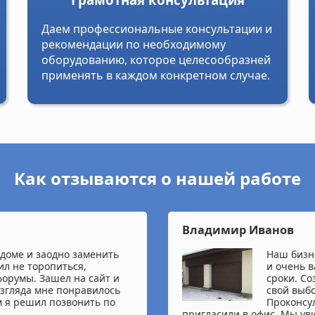
Даем профессиональные консультации и
рекомендации по необходимому
оборудованию, которое целесообразней
применять в каждом конкретном случае.
Как отзываются о нашей работе
Владимир Иванов
 доме и заодно заменить
Наш бизне
ил не торопиться,
и очень 
форумы. Зашел на сайт и
сроки. С
взгляда мне понравилось
свой выб
ем я решил позвонить по
Проконсул
пригласили в офис. Мы ув