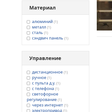
Материал
undefined
алюминий
(1)
undefined
металл
(1)
undefined
сталь
(1)
undefined
сэндвич панель
(1)
Управление
undefined
дистанционное
(1)
undefined
ручное
(1)
undefined
с пульта д.у.
(1)
undefined
с телефона
(1)
undefined
светофорное
регулирование
(1)
undefined
через интернет
(1)
undefined
электропривод
(1)