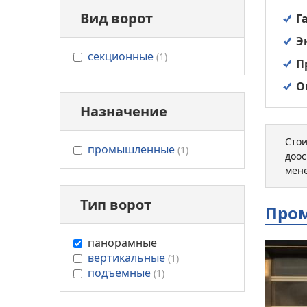
Вид ворот
Г
Э
undefined
секционные
(1)
П
О
Назначение
Стои
undefined
промышленные
(1)
доос
мен
Тип ворот
Пром
undefined
панорамные
undefined
вертикальные
(1)
undefined
подъемные
(1)